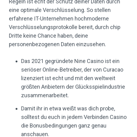
Regeln ist echt der Schutz deiner Daten durch
eine optimale Verschlüsselung. So stellen
erfahrene IT-Unternehmen hochmoderne
Verschlüsselungsprotokolle bereit, durch chip
Dritte keine Chance haben, deine
personenbezogenen Daten einzusehen.
Das 2021 gegründete Nine Casino ist ein
seriöser Online-Betreiber, der von Curacao
lizenziert ist echt und mit den weltweit
größten Anbietern der Glücksspielindustrie
zusammenarbeitet.
Damit ihr in etwa weißt was dich probe,
solltest du euch in jedem Verbinden Casino
die Bonusbedingungen ganz genau
anschauen.