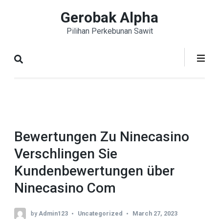
Skip
Gerobak Alpha
to
Pilihan Perkebunan Sawit
content
(Press
Enter)
Bewertungen Zu Ninecasino
Verschlingen Sie
Kundenbewertungen über
Ninecasino Com
by
Admin123
Uncategorized
March 27, 2023