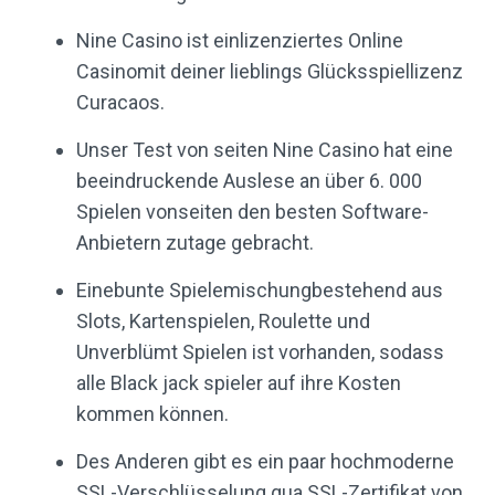
Nine Casino ist einlizenziertes Online
Casinomit deiner lieblings Glücksspiellizenz
Curacaos.
Unser Test von seiten Nine Casino hat eine
beeindruckende Auslese an über 6. 000
Spielen vonseiten den besten Software-
Anbietern zutage gebracht.
Einebunte Spielemischungbestehend aus
Slots, Kartenspielen, Roulette und
Unverblümt Spielen ist vorhanden, sodass
alle Black jack spieler auf ihre Kosten
kommen können.
Des Anderen gibt es ein paar hochmoderne
SSL-Verschlüsselung qua SSL-Zertifikat von