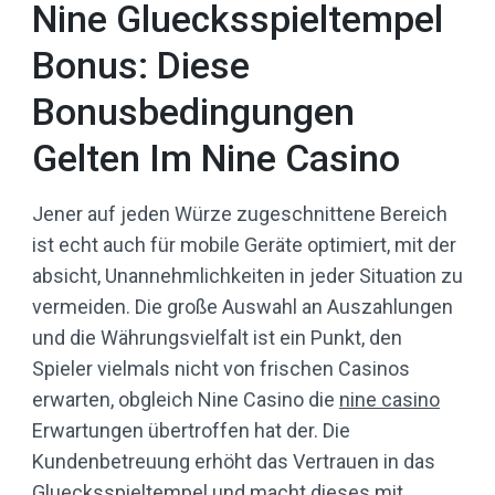
Nine Gluecksspieltempel
Bonus: Diese
Bonusbedingungen
Gelten Im Nine Casino
Jener auf jeden Würze zugeschnittene Bereich
ist echt auch für mobile Geräte optimiert, mit der
absicht, Unannehmlichkeiten in jeder Situation zu
vermeiden. Die große Auswahl an Auszahlungen
und die Währungsvielfalt ist ein Punkt, den
Spieler vielmals nicht von frischen Casinos
erwarten, obgleich Nine Casino die
nine casino
Erwartungen übertroffen hat der. Die
Kundenbetreuung erhöht das Vertrauen in das
Gluecksspieltempel und macht dieses mit