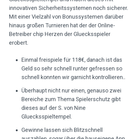
innovativen Sicherheitssystemen noch sicherer.
Mit einer Vielzahl von Bonussystemen darüber
hinaus großen Turnieren hat der der Online-
Betreiber chip Herzen der Gluecksspieler
erobert.
Einmal freispiele für 118€, danach ist das
Geld so sehr schnell runter gefressen so
schnell konnten wir garnicht kontrollieren..
Überhaupt nicht nur einen, genauso zwei
Bereiche zum Thema Spielerschutz gibt
dieses auf der S. von Nine
Gluecksspieltempel.
Gewinne lassen sich Blitzschnell
auszahlen, sogar über die hauseigene App.