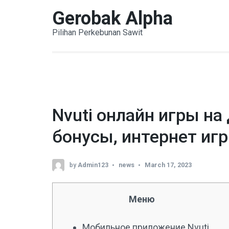
Skip
Gerobak Alpha
to
Pilihan Perkebunan Sawit
content
(Press
Enter)
Nvuti онлайн игры на
бонусы, интернет игр
by
Admin123
news
March 17, 2023
Меню
Мобильное приложение Nvuti