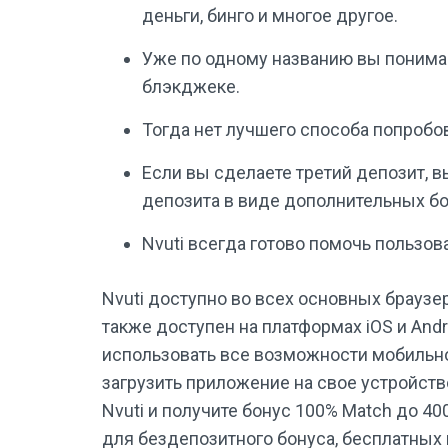
деньги, бинго и многое другое.
Уже по одному названию вы понимает
блэкджеке.
Тогда нет лучшего способа попробов
Если вы сделаете третий депозит, в
депозита в виде дополнительных б
Nvuti всегда готово помочь польз
Nvuti доступно во всех основных браузера
также доступен на платформах iOS и And
использовать все возможности мобильног
загрузить приложение на свое устройств
Nvuti и получите бонус 100% Match до 400
для бездепозитного бонуса, бесплатны