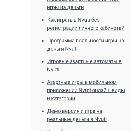
игры на деньги
Как играть в Nvuti без
регистрации личного кабинета?
Программа лояльности игры на
деньги Nvuti
Игровые азартные автоматы в
Nvuti
Азартные игры в мобильном
приложении Nvuti онлайн: виды
и категории
Демо версия и игра на
реальные деньги в Nvuti