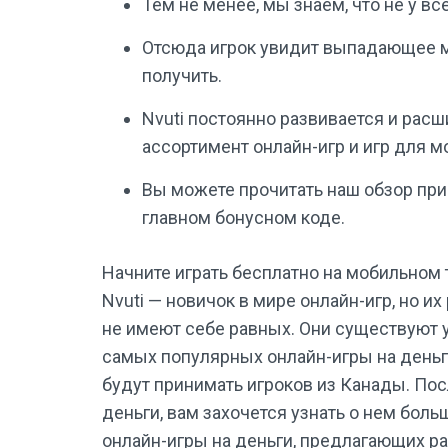
Тем не менее, мы знаем, что не у в
Отсюда игрок увидит выпадающее 
получить.
Nvuti постоянно развивается и рас
ассортимент онлайн-игр и игр для м
Вы можете прочитать наш обзор прив
главном бонусном коде.
Начните играть бесплатно на мобильном 
Nvuti — новичок в мире онлайн-игр, но и
не имеют себе равных. Они существуют 
самых популярных онлайн-игры на деньги
будут принимать игроков из Канады. Посл
деньги, вам захочется узнать о нем боль
онлайн-игры на деньги, предлагающих ра