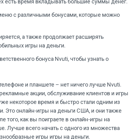
сех есть время вкладывать большие суммы денег.
меню с различными бонусами, которые можно
ширяется, а также продолжает расширять
обильных игры на деньги.
етственного бонуса Nvuti, чтобы узнать о
телефоне и планшете – нет ничего лучше Nvuti.
х рекламные акции, обслуживание клиентов и игры
уже некоторое время и быстро стали одним из
. Это онлайн-игры на деньги США, и они также
е того, как вы поиграете в онлайн-игры на
ше. Лучше всего начать с одного из множества
знообразные игры игры на деньги.