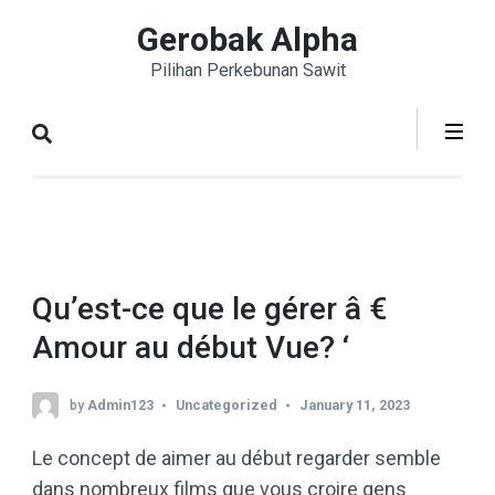
Skip
Gerobak Alpha
to
Pilihan Perkebunan Sawit
content
(Press
Enter)
Qu’est-ce que le gérer â €
Amour au début Vue? ‘
by
Admin123
Uncategorized
January 11, 2023
Le concept de aimer au début regarder semble
dans nombreux films que vous croire gens